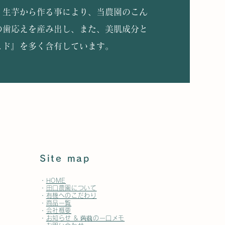
、生芋から作る事により、当農園のこん
の歯応えを産み出し、また、美肌成分と
ミド』を多く含有しています。
Site map
・
HOME
・
田口農園について
・
有機へのこだわり
・
商品一覧
・
会社概要
・
お知らせ &
​ 蒟蒻の一口メモ