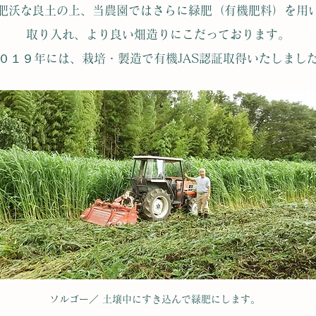
肥沃な良土の上、当農園ではさらに緑肥（有機肥料）を用
取り入れ、より良い畑造りにこだっております。
０１９年には、栽培・製造で有機JAS認証取得いたしまし
ソルゴー／ 土壌中にすき込んで緑肥にします。