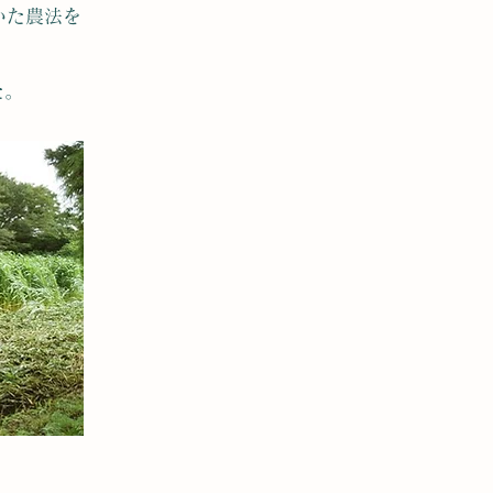
いた農法を
た。