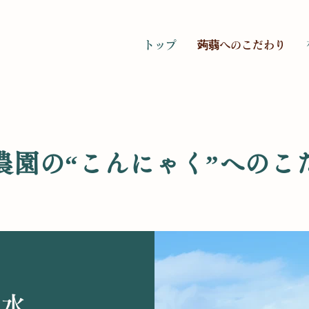
トップ
蒟蒻へのこだわり
農園の“こんにゃく”へのこ
き水