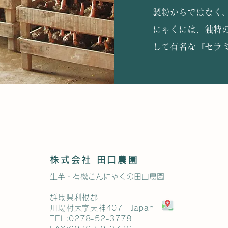
製粉からではなく
にゃくには、独特
して有名な『セラ
株式会社 田口農園
生芋・有機こんにゃくの田口農園
群馬県利根郡
川場村大字天神407 Japan
TEL:0278-52-3778