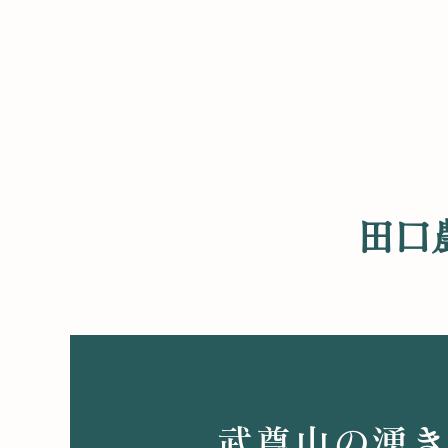
田口
武尊山の湧